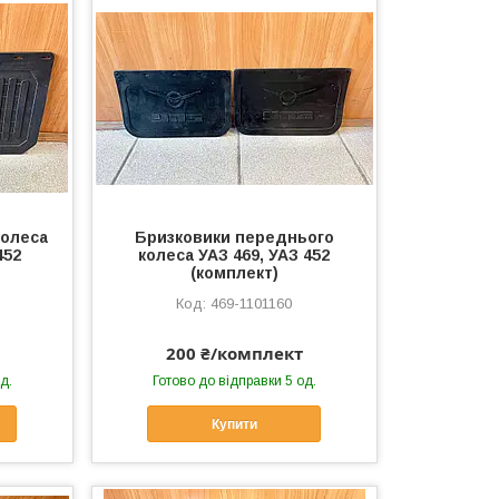
колеса
Бризковики переднього
452
колеса УАЗ 469, УАЗ 452
(комплект)
469-1101160
200 ₴/комплект
д.
Готово до відправки 5 од.
Купити