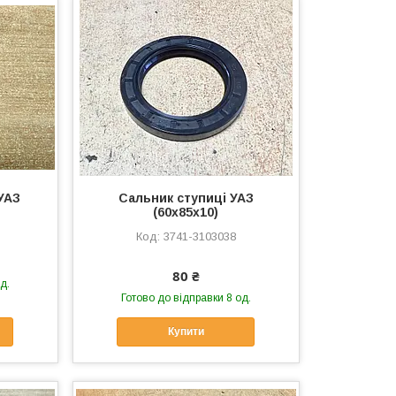
УАЗ
Сальник ступиці УАЗ
(60х85х10)
3741-3103038
80 ₴
д.
Готово до відправки 8 од.
Купити