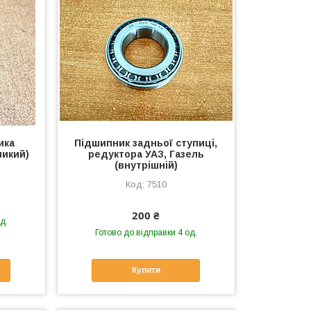
ика
Підшипник задньої ступиці,
ликий)
редуктора УАЗ, Газель
(внутрішній)
7510
200 ₴
д.
Готово до відправки 4 од.
Купити