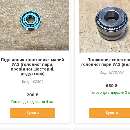
Підшипник хвостовика малий
Підшипник хвостов
УАЗ (головної пари,
головної пари УАЗ (ве
провідної шестерні,
57707АУ
редуктора)
102304
680 ₴
Готово до відправки 3 о
200 ₴
Готово до відправки 4 од.
Купити
Купити