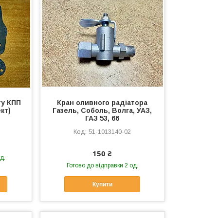
ту КПП
Кран оливного радіатора
ект)
Газель, Соболь, Волга, УАЗ,
ГАЗ 53, 66
51-1013140-02
150 ₴
д.
Готово до відправки 2 од.
Купити