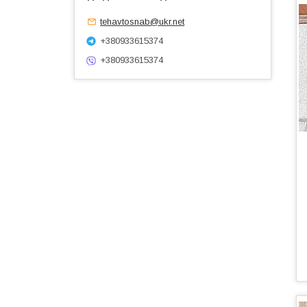
tehavtosnab@ukr.net
+380933615374
+380933615374