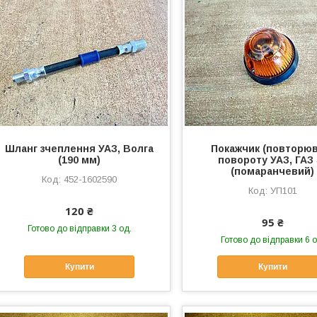
Шланг зчеплення УАЗ, Волга
Покажчик (повторюв
(190 мм)
повороту УАЗ, ГАЗ 
(помаранчевий)
452-1602590
УП101
120 ₴
95 ₴
Готово до відправки 3 од.
Готово до відправки 6 о
Купити
Купити