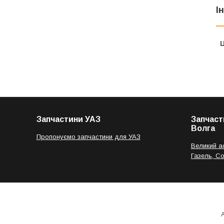
І
Ц
Запчастини УАЗ
Запчаст
Волга
Пропонуємо запчастини для УАЗ
Великий а
Газель, С