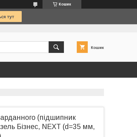
Кошик
Кошик
карданного (підшипник
азель Бізнес, NEXT (d=35 мм,
)