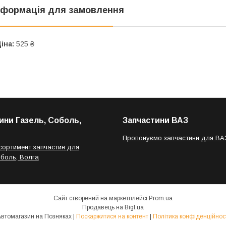
нформація для замовлення
іна:
525 ₴
ини Газель, Соболь,
Запчастини ВАЗ
Пропонуємо запчастини для ВА
сортимент запчастин для
оболь, Волга
Сайт створений на маркетплейсі
Prom.ua
Продавець на Bigl.ua
Автомагазин на Позняках |
Поскаржитися на контент
|
Політика конфіденційнос