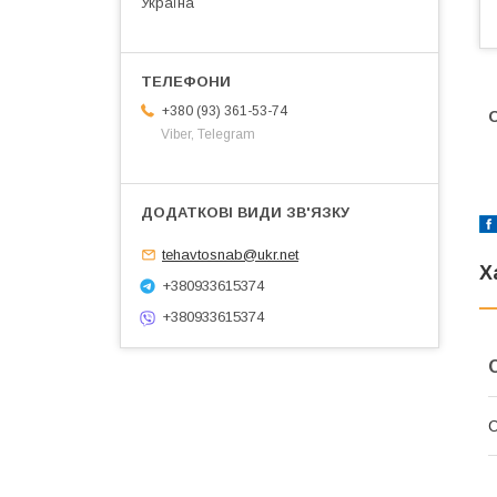
Україна
+380 (93) 361-53-74
О
Viber, Telegram
tehavtosnab@ukr.net
Х
+380933615374
+380933615374