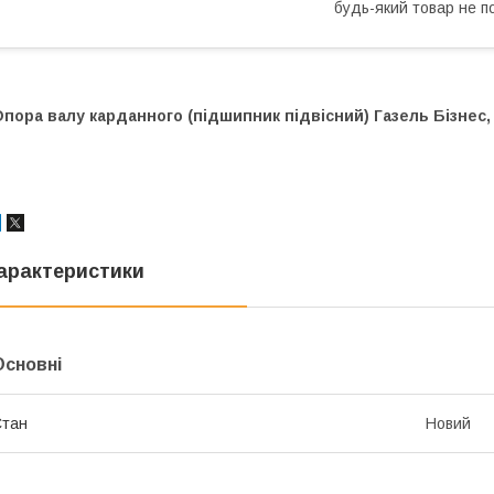
будь-який товар не п
пора валу карданного (підшипник підвісний) Газель Бізнес, 
арактеристики
Основні
Стан
Новий