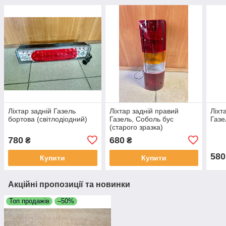
Ліхтар задній Газель
Ліхтар задній правий
Ліхт
бортова (світлодіодний)
Газель, Соболь бус
Газе
(старого зразка)
780
680
₴
₴
580
Купити
Купити
Акційні пропозиції та новинки
Топ продажів
–50%