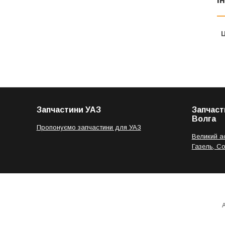
Ц
Запчастини УАЗ
Запчаст
Волга
Пропонуємо запчастини для УАЗ
Великий а
Газель, С