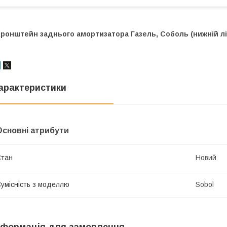
ронштейн заднього амортизатора Газель, Соболь (нижній лі
арактеристики
Основні атрибути
Стан
Новий
умісність з моделлю
Sobol
нформація для замовлення