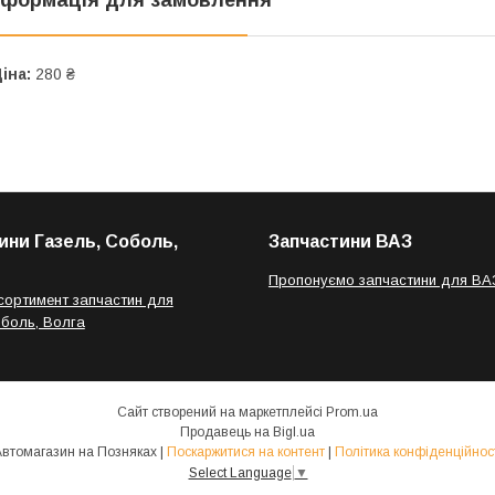
іна:
280 ₴
ини Газель, Соболь,
Запчастини ВАЗ
Пропонуємо запчастини для ВА
сортимент запчастин для
оболь, Волга
Сайт створений на маркетплейсі
Prom.ua
Продавець на Bigl.ua
Автомагазин на Позняках |
Поскаржитися на контент
|
Політика конфіденційнос
Select Language
▼