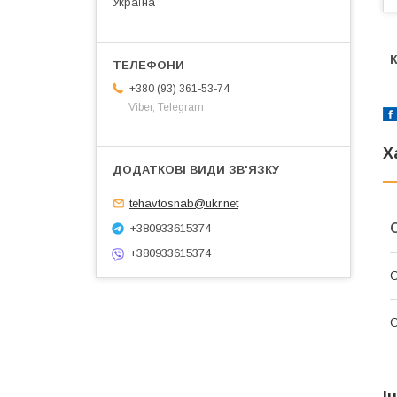
Україна
К
+380 (93) 361-53-74
Viber, Telegram
Х
tehavtosnab@ukr.net
+380933615374
+380933615374
С
І