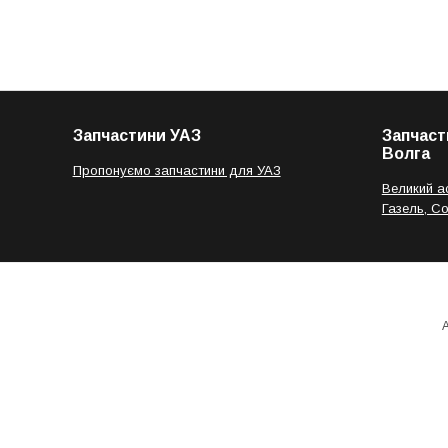
Запчастини УАЗ
Запчаст
Волга
Пропонуємо запчастини для УАЗ
Великий а
Газель, С