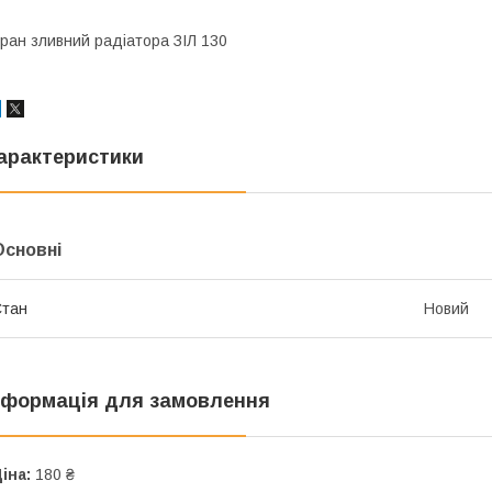
ран зливний радіатора ЗІЛ 130
арактеристики
Основні
Стан
Новий
нформація для замовлення
іна:
180 ₴