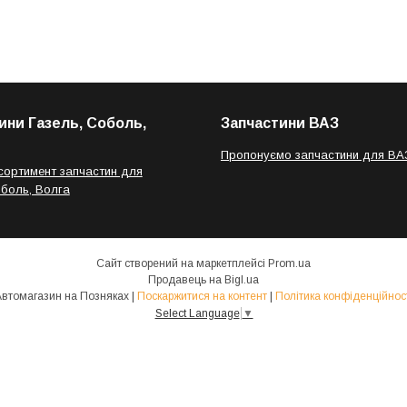
ини Газель, Соболь,
Запчастини ВАЗ
Пропонуємо запчастини для ВА
сортимент запчастин для
оболь, Волга
Сайт створений на маркетплейсі
Prom.ua
Продавець на Bigl.ua
Автомагазин на Позняках |
Поскаржитися на контент
|
Політика конфіденційнос
Select Language
▼