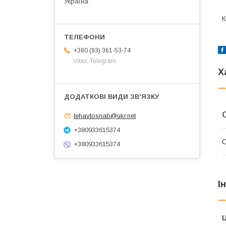
Україна
К
+380 (93) 361-53-74
Viber, Telegram
Х
tehavtosnab@ukr.net
+380933615374
+380933615374
І
Ц