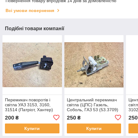
Повернення товару впродовж 14 днів за домовленістю
Всі умови повернення
Подібні товари компанії
Перемикач поворотів і
Центральний перемикач
Цен
світла УАЗ 3153, 3160,
світла (ЦПС) Газель,
світ
31514 (Патріот, Хантер)
Соболь, ГАЗ 53 (53.3709)
3102
200
250
250
₴
₴
Купити
Купити