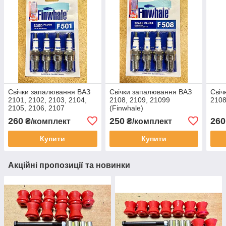
Свічки запалювання ВАЗ
Свічки запалювання ВАЗ
Свіч
2101, 2102, 2103, 2104,
2108, 2109, 21099
2108
2105, 2106, 2107
(Finwhale)
(Finwhale)
260
250
260
₴/комплект
₴/комплект
Купити
Купити
Акційні пропозиції та новинки