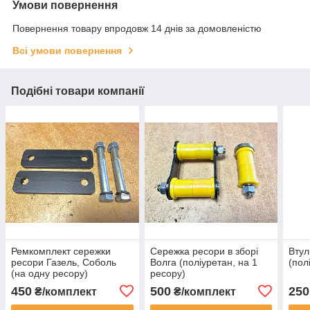
Умови повернення
Повернення товару впродовж 14 днів за домовленістю
Всі умови повернення
Подібні товари компанії
Ремкомплект сережки
Сережка ресори в зборі
Втул
ресори Газель, Соболь
Волга (поліуретан, на 1
(пол
(на одну ресору)
ресору)
450
500
250
₴/комплект
₴/комплект