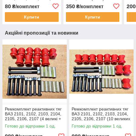
2115
Мос
80
350
200
₴/комплект
₴/комплект
Купити
Купити
Акційні пропозиції та новинки
Ремкомплект реактивних тяг
Ремкомплект реактивних тяг
ВАЗ 2101, 2102, 2103, 2104,
ВАЗ 2101, 2102, 2103, 2104,
2105, 2106, 2107 (4 великі +
2105, 2106, 2107 (10 великих
6 малих втулок, поліуретан)
втулок, поліуретан)
Готово до відправки 1 од.
Готово до відправки 1 од.