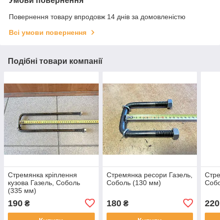
Умови повернення
Повернення товару впродовж 14 днів за домовленістю
Всі умови повернення
Подібні товари компанії
Стремянка кріплення
Стремянка ресори Газель,
Стре
кузова Газель, Соболь
Соболь (130 мм)
Собо
(335 мм)
190
180
220
₴
₴