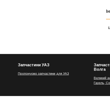
І
Ц
Запчастини УАЗ
Запчаст
Волга
Пропонуємо запчастини для УАЗ
Великий а
Газель, С