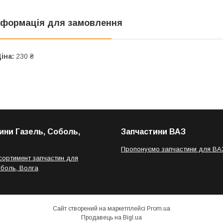
нформація для замовлення
іна:
230 ₴
ини Газель, Соболь,
Запчастини ВАЗ
Пропонуємо запчастини для ВА
сортимент запчастин для
оболь, Волга
Сайт створений на маркетплейсі
Prom.ua
Продавець на Bigl.ua