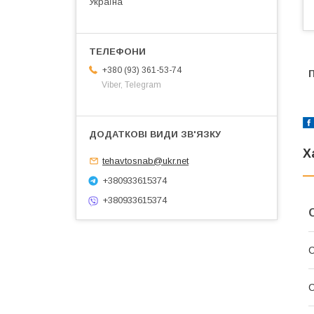
Україна
+380 (93) 361-53-74
Viber, Telegram
Х
tehavtosnab@ukr.net
+380933615374
+380933615374
С