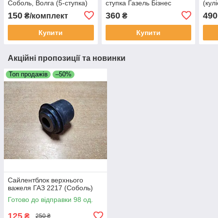
Соболь, Волга (5-ступка)
ступка Газель Бізнес
(кул
нижня частина
150
360
490
₴/комплект
₴
Купити
Купити
Акційні пропозиції та новинки
Топ продажів
–50%
Сайлентблок верхнього
важеля ГАЗ 2217 (Соболь)
Готово до відправки 98 од.
125
₴
250 ₴