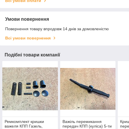
Всі умови оплати
Умови повернення
Повернення товару впродовж 14 днів за домовленістю
Всі умови повернення
Подібні товари компанії
Ремкомплект кришки
Важіль перемикання
Кри
важеля КПП Газель,
передач КПП (куліса) 5-ти
пер