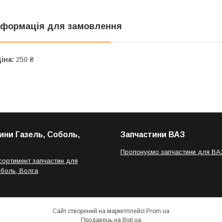
нформація для замовлення
іна:
250 ₴
ини Газель, Соболь,
Запчастини ВАЗ
Пропонуємо запчастини для ВА
сортимент запчастин для
оболь, Волга
Сайт створений на маркетплейсі
Prom.ua
Продавець на Bigl.ua