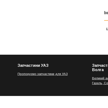
І
Ц
Запчастини УАЗ
Запчаст
Волга
Пропонуємо запчастини для УАЗ
Великий а
Газель, С