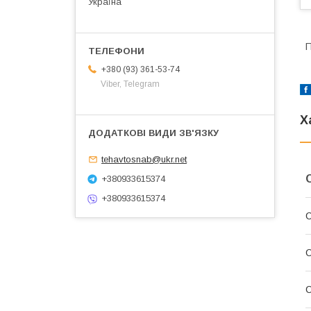
Україна
П
+380 (93) 361-53-74
Viber, Telegram
Х
tehavtosnab@ukr.net
+380933615374
+380933615374
С
С