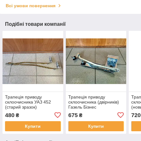
Всі умови повернення
Подібні товари компанії
Трапеція приводу
Трапеція приводу
Трап
склоочисника УАЗ 452
склоочисника (двірників)
скло
(старий зразок)
Газель Бізнес
(нов
480
675
720
₴
₴
Купити
Купити