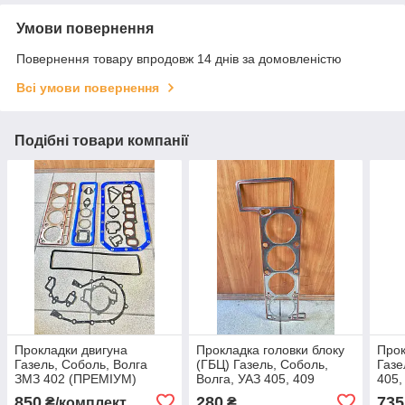
Умови повернення
Повернення товару впродовж 14 днів за домовленістю
Всі умови повернення
Подібні товари компанії
Прокладки двигуна
Прокладка головки блоку
Прок
Газель, Соболь, Волга
(ГБЦ) Газель, Соболь,
Газе
ЗМЗ 402 (ПРЕМІУМ)
Волга, УАЗ 405, 409
405,
(металева)
мет
850
280
735
₴/комплект
₴