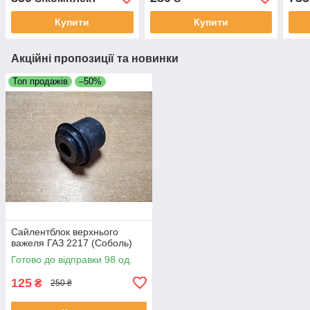
ГБЦ
Купити
Купити
Акційні пропозиції та новинки
Топ продажів
–50%
Сайлентблок верхнього
важеля ГАЗ 2217 (Соболь)
Готово до відправки 98 од.
125
₴
250 ₴