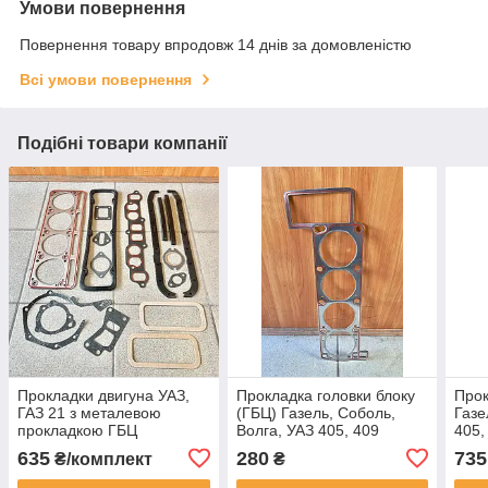
Умови повернення
Повернення товару впродовж 14 днів за домовленістю
Всі умови повернення
Подібні товари компанії
Прокладки двигуна УАЗ,
Прокладка головки блоку
Прок
ГАЗ 21 з металевою
(ГБЦ) Газель, Соболь,
Газе
прокладкою ГБЦ
Волга, УАЗ 405, 409
405,
(комплект)
(металева)
мет
635
280
735
₴/комплект
₴
ГБЦ