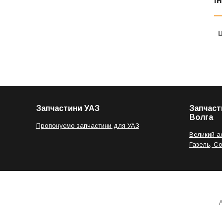
Ц
Запчастини УАЗ
Запчаст
Волга
Пропонуємо запчастини для УАЗ
Великий а
Газель, С