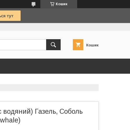
Кошик
Кошик
 водяний) Газель, Соболь
nwhale)