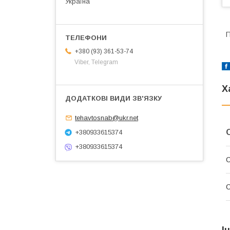
Україна
П
+380 (93) 361-53-74
Viber, Telegram
Х
tehavtosnab@ukr.net
+380933615374
+380933615374
С
І