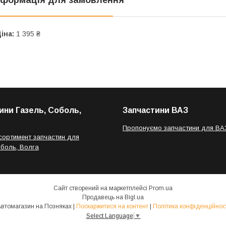
іна:
1 395 ₴
ини Газель, Соболь,
Запчастини ВАЗ
Пропонуємо запчастини для ВА
сортимент запчастин для
оболь, Волга
Сайт створений на маркетплейсі
Prom.ua
Продавець на Bigl.ua
Автомагазин на Позняках |
Поскаржитися на контент
|
Політика конфіденційнос
Select Language
▼