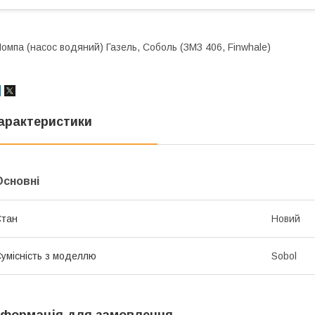
омпа (насос водяний) Газель, Соболь (ЗМЗ 406, Finwhale)
арактеристики
Основні
Стан
Новий
умісність з моделлю
Sobol
нформація для замовлення