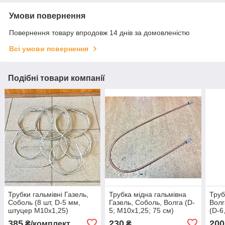
Умови повернення
Повернення товару впродовж 14 днів за домовленістю
Всі умови повернення
Подібні товари компанії
Трубки гальмівні Газель,
Трубка мідна гальмівна
Труб
Соболь (8 шт, D-5 мм,
Газель, Соболь, Волга (D-
Волг
штуцер М10х1,25)
5; М10х1,25; 75 см)
(D-6
385
230
200
₴/комплект
₴