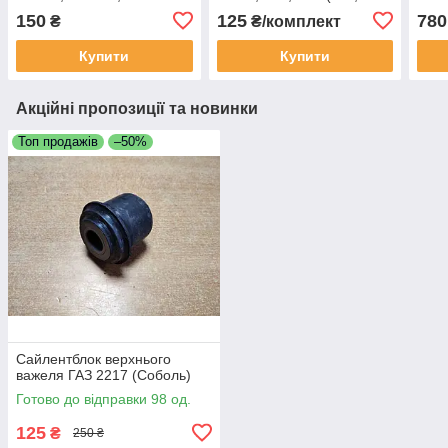
405, 406, УАЗ 409
шт.)
двиг
150
125
780
₴
₴/комплект
(ELRING)
Купити
Купити
Акційні пропозиції та новинки
Топ продажів
–50%
Сайлентблок верхнього
важеля ГАЗ 2217 (Соболь)
Готово до відправки 98 од.
125
₴
250 ₴