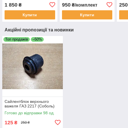
(405, 406, 409)
(ПРЕМІУМ)
Волг
1 850
950
250
₴
₴/комплект
Купити
Купити
Акційні пропозиції та новинки
Топ продажів
–50%
Сайлентблок верхнього
важеля ГАЗ 2217 (Соболь)
Готово до відправки 98 од.
125
₴
250 ₴