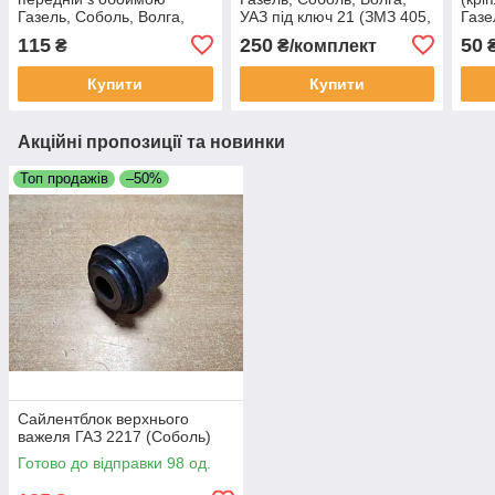
Газель, Соболь, Волга,
УАЗ під ключ 21 (ЗМЗ 405,
Газе
УАЗ, ГАЗ 53, 66, 3307
406, 409, Finwhale)
(М12
115
250
50
₴
₴/комплект
(55х80х10)
Купити
Купити
Акційні пропозиції та новинки
Топ продажів
–50%
Сайлентблок верхнього
важеля ГАЗ 2217 (Соболь)
Готово до відправки 98 од.