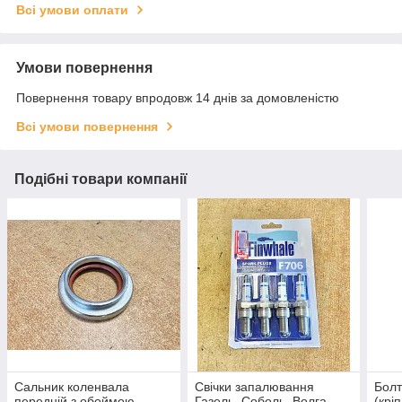
Всі умови оплати
Умови повернення
Повернення товару впродовж 14 днів за домовленістю
Всі умови повернення
Подібні товари компанії
Сальник коленвала
Свічки запалювання
Болт
передній з обоймою
Газель, Соболь, Волга,
(крі