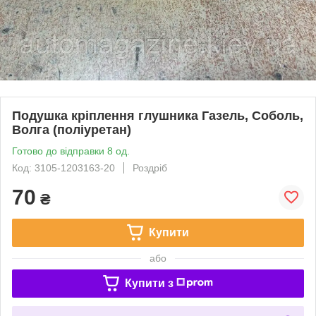
Подушка кріплення глушника Газель, Соболь,
Волга (поліуретан)
Готово до відправки 8 од.
Код: 3105-1203163-20
Роздріб
70
₴
Купити
або
Купити з