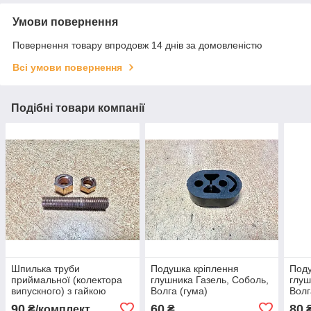
Умови повернення
Повернення товару впродовж 14 днів за домовленістю
Всі умови повернення
Подібні товари компанії
Шпилька труби
Подушка кріплення
Поду
приймальної (колектора
глушника Газель, Соболь,
глуш
випускного) з гайкою
Волга (гума)
Волг
Газель, Соболь, Волга 55
полі
90
60
80
₴/комплект
₴