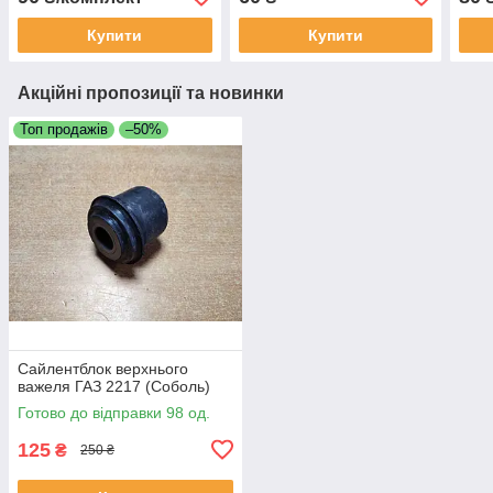
мм (гайка під ключ 14 або
17)
Купити
Купити
Акційні пропозиції та новинки
Топ продажів
–50%
Сайлентблок верхнього
важеля ГАЗ 2217 (Соболь)
Готово до відправки 98 од.
125
₴
250 ₴