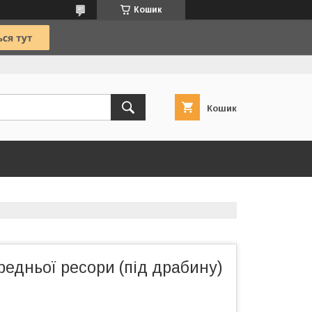
Кошик
Кошик
едньої ресори (під драбину)