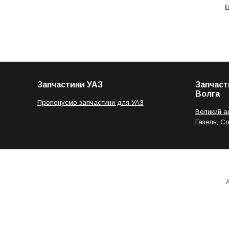
Ц
Запчастини УАЗ
Запчаст
Волга
Пропонуємо запчастини для УАЗ
Великий а
Газель, С