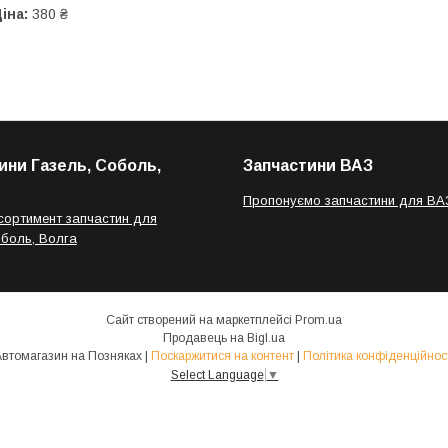
іна:
380 ₴
ини Газель, Соболь,
Запчастини ВАЗ
Пропонуємо запчастини для ВА
сортимент запчастин для
оболь, Волга
Сайт створений на маркетплейсі
Prom.ua
Продавець на Bigl.ua
Автомагазин на Позняках |
Поскаржитися на контент
|
Політика конфіденційнос
Select Language
▼