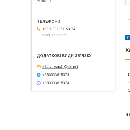
Україна
Н
+380 (93) 361-53-74
Viber, Telegram
Х
tehavtosnab@ukr.net
+380933615374
+380933615374
І