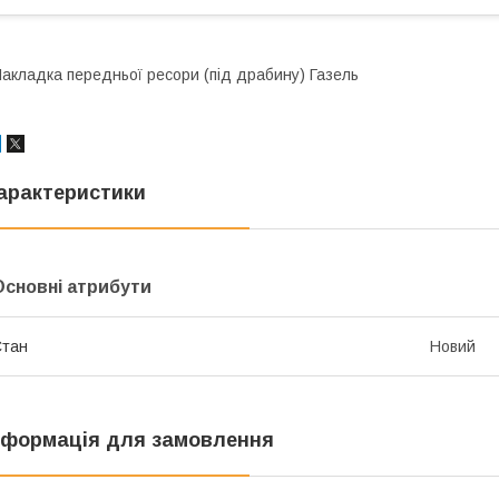
акладка передньої ресори (під драбину) Газель
арактеристики
Основні атрибути
Стан
Новий
нформація для замовлення