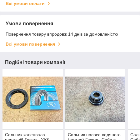
Всі умови оплати
Умови повернення
Повернення товару впродовж 14 днів за домовленістю
Всі умови повернення
Подібні товари компанії
Сальник коленвала
Сальник насоса водяного
Саль
передній Газель, УАЗ
(помпи) Газель, Соболь,
Собо