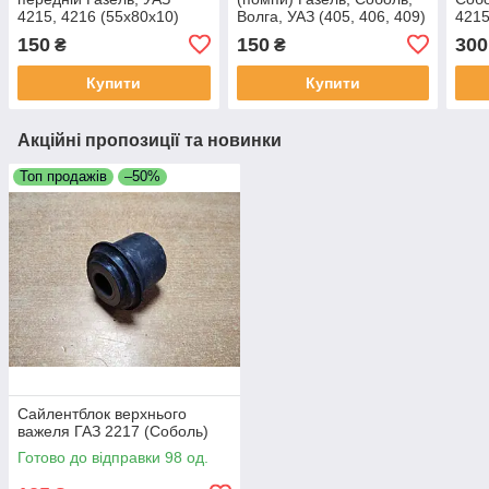
4215, 4216 (55х80х10)
Волга, УАЗ (405, 406, 409)
4215
150
150
300
₴
₴
Купити
Купити
Акційні пропозиції та новинки
Топ продажів
–50%
Сайлентблок верхнього
важеля ГАЗ 2217 (Соболь)
Готово до відправки 98 од.