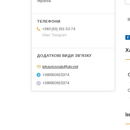
Україна
В
+380 (93) 361-53-74
Viber, Telegram
Х
tehavtosnab@ukr.net
+380933615374
+380933615374
І