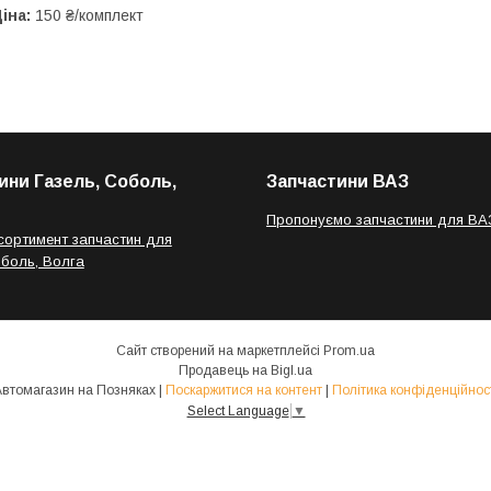
іна:
150 ₴/комплект
ини Газель, Соболь,
Запчастини ВАЗ
Пропонуємо запчастини для ВА
сортимент запчастин для
оболь, Волга
Сайт створений на маркетплейсі
Prom.ua
Продавець на Bigl.ua
Автомагазин на Позняках |
Поскаржитися на контент
|
Політика конфіденційнос
Select Language
▼