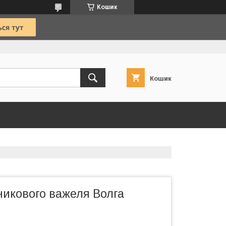
Кошик
Кошик
никового важеля Волга