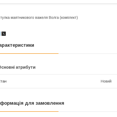
тулка маятникового важеля Волга (комплект)
арактеристики
Основні атрибути
Стан
Новий
нформація для замовлення