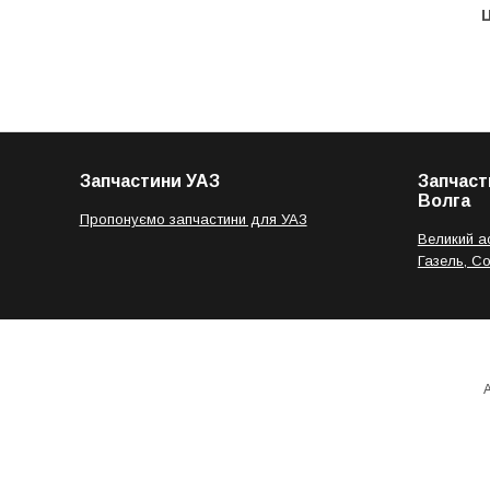
Ц
Запчастини УАЗ
Запчаст
Волга
Пропонуємо запчастини для УАЗ
Великий а
Газель, С