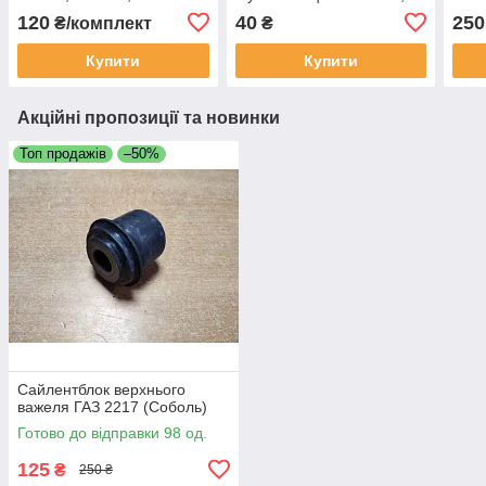
405, 406, УАЗ 409 (ЄВРО
Соболь, Волга, УАЗ (ЗМЗ
406,
120
40
250
₴/комплект
₴
3)
405, 406, 409)
Купити
Купити
Акційні пропозиції та новинки
Топ продажів
–50%
Сайлентблок верхнього
важеля ГАЗ 2217 (Соболь)
Готово до відправки 98 од.
125
₴
250 ₴