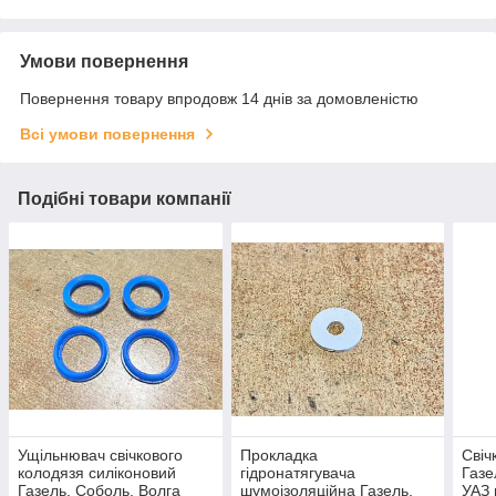
Умови повернення
Повернення товару впродовж 14 днів за домовленістю
Всі умови повернення
Подібні товари компанії
Ущільнювач свічкового
Прокладка
Свіч
колодязя силіконовий
гідронатягувача
Газе
Газель, Соболь, Волга
шумоізоляційна Газель,
УАЗ 