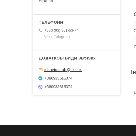
Україна
+380 (93) 361-53-74
Viber, Telegram
С
tehavtosnab@ukr.net
І
+380933615374
+380933615374
Ц