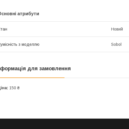
Основні атрибути
Стан
Новий
умісність з моделлю
Sobol
нформація для замовлення
іна:
150 ₴