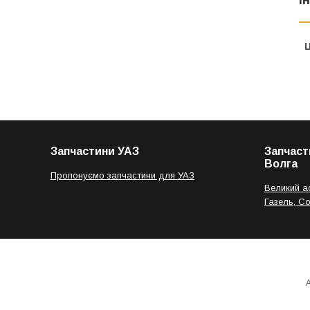
Ц
Запчастини УАЗ
Запчаст
Волга
Пропонуємо запчастини для УАЗ
Великий а
Газель, С