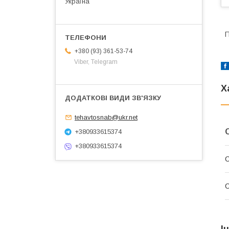
Україна
П
+380 (93) 361-53-74
Viber, Telegram
Х
tehavtosnab@ukr.net
+380933615374
+380933615374
С
І