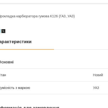
рокладка карбюратора гумова К126 (ГАЗ, УАЗ)
арактеристики
Основні
Стан
Новий
умісність з маркою
УАЗ
нформація для замовлення