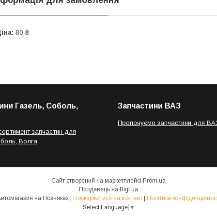
іна:
80 ₴
ини Газель, Соболь,
Запчастини ВАЗ
Пропонуємо запчастини для ВА
сортимент запчастин для
оболь, Волга
Сайт створений на маркетплейсі
Prom.ua
Продавець на Bigl.ua
Автомагазин на Позняках |
Поскаржитися на контент
|
Політика конфіденційнос
Select Language
▼