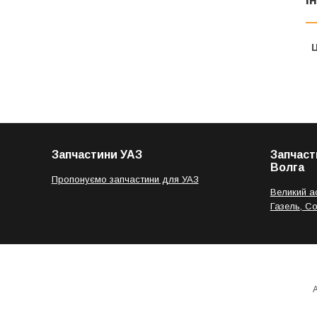
Ц
Запчастини УАЗ
Запчаст
Волга
Пропонуємо запчастини для УАЗ
Великий а
Газель, С