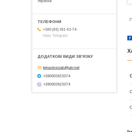
Україна
П
+380 (93) 361-53-74
Viber, Telegram
Х
tehavtosnab@ukr.net
+380933615374
+380933615374
С
І