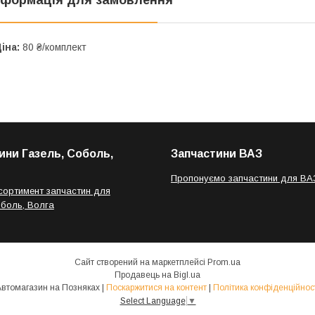
іна:
80 ₴/комплект
ини Газель, Соболь,
Запчастини ВАЗ
Пропонуємо запчастини для ВА
сортимент запчастин для
оболь, Волга
Сайт створений на маркетплейсі
Prom.ua
Продавець на Bigl.ua
Автомагазин на Позняках |
Поскаржитися на контент
|
Політика конфіденційнос
Select Language
▼