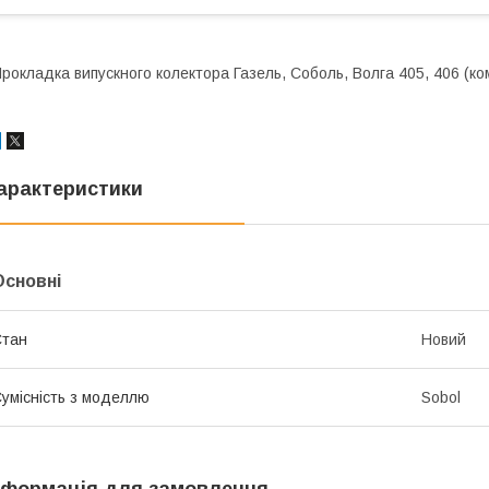
рокладка випускного колектора Газель, Соболь, Волга 405, 406 (ко
арактеристики
Основні
Стан
Новий
умісність з моделлю
Sobol
нформація для замовлення