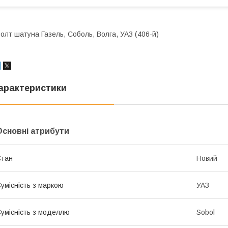
олт шатуна Газель, Соболь, Волга, УАЗ (406-й)
арактеристики
Основні атрибути
Стан
Новий
умісність з маркою
УАЗ
умісність з моделлю
Sobol