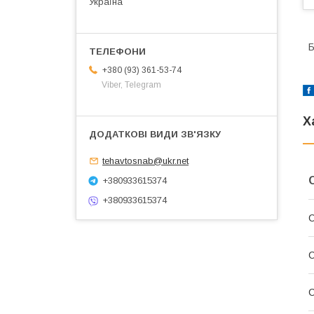
Україна
Б
+380 (93) 361-53-74
Viber, Telegram
Х
tehavtosnab@ukr.net
+380933615374
+380933615374
С
С