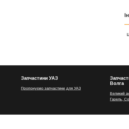
І
Ц
Запчастини УАЗ
Запчаст
Волга
Пропонуємо запчастини для УАЗ
Великий а
Газель, С