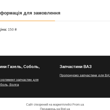
нформація для замовлення
іна:
150 ₴
ини Газель, Соболь,
Запчастини ВАЗ
Пропонуємо запчастини для ВА
сортимент запчастин для
оболь, Волга
Сайт створений на маркетплейсі
Prom.ua
Продавець на Bigl.ua