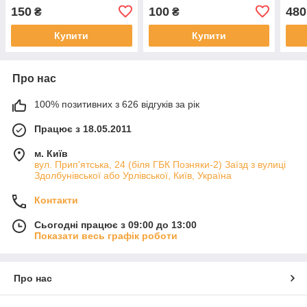
УАЗ, ГАЗ 66, 3307, 3309,
сист
150
100
480
₴
₴
МТЗ, ЗІЛ, ГАЗ 66
Купити
Купити
Про нас
100% позитивних з 626 відгуків за рік
Працює з 18.05.2011
м. Київ
вул. Прип'ятська, 24 (біля ГБК Позняки-2) Заїзд з вулиці
Здолбунівської або Урлівської, Київ, Україна
Контакти
Сьогодні працює з 09:00 до 13:00
Показати весь графік роботи
Про нас