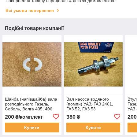
Повернення товару впродовж 14 днів за домовленістю
Всі умови повернення
Подібні товари компанії
Шайба (напівшайба) вала
Вал насоса водяного
Втул
розподільного Газель,
(помпи) УАЗ, ГАЗ 2401,
Газе
Соболь, Волга 405, 406
ГАЗ 52, ГАЗ 53
УАЗ 
(комплект)
417)
200
380
200
₴/комплект
₴
Купити
Купити