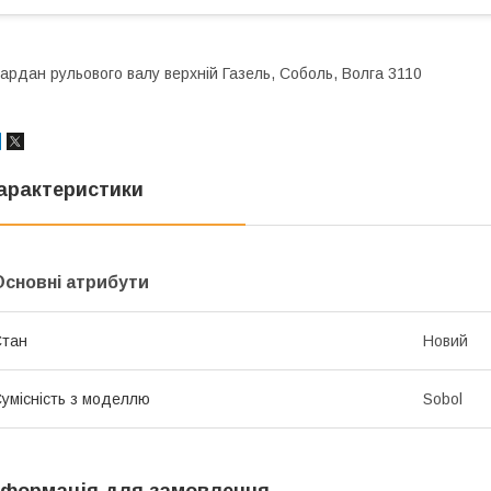
ардан рульового валу верхній Газель, Соболь, Волга 3110
арактеристики
Основні атрибути
Стан
Новий
умісність з моделлю
Sobol
нформація для замовлення