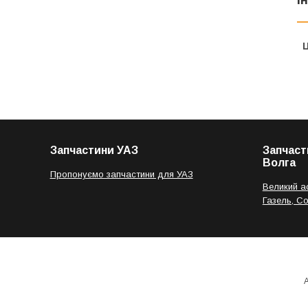
Ц
Запчастини УАЗ
Запчаст
Волга
Пропонуємо запчастини для УАЗ
Великий а
Газель, С