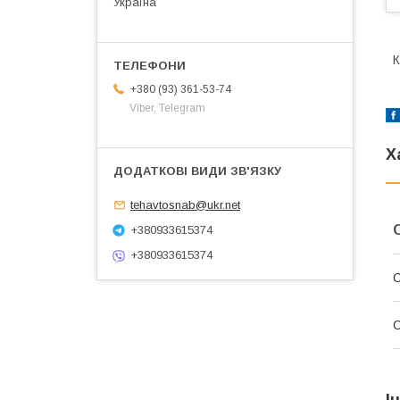
Україна
К
+380 (93) 361-53-74
Viber, Telegram
Х
tehavtosnab@ukr.net
+380933615374
+380933615374
С
І