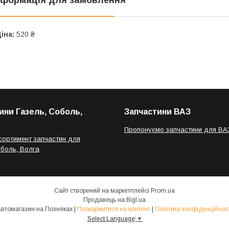
іна:
520 ₴
ини Газель, Соболь,
Запчастини ВАЗ
Пропонуємо запчастини для ВА
сортимент запчастин для
оболь, Волга
Сайт створений на маркетплейсі
Prom.ua
Продавець на Bigl.ua
Автомагазин на Позняках |
Поскаржитися на контент
|
Політика конфіденційнос
Select Language
▼