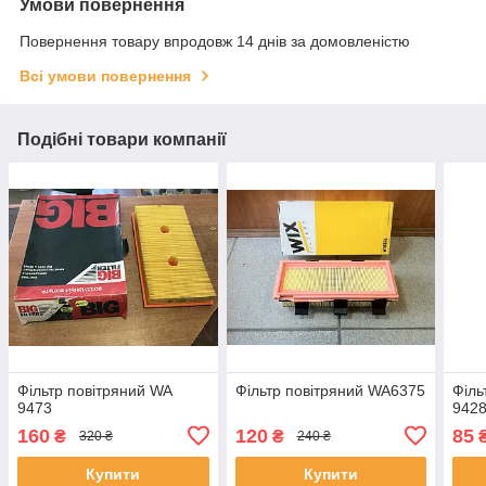
Умови повернення
Повернення товару впродовж 14 днів за домовленістю
Всі умови повернення
Подібні товари компанії
Фільтр повітряний WA
Фільтр повітряний WA6375
Філь
9473
9428
160
120
85
₴
₴
320 ₴
240 ₴
Купити
Купити