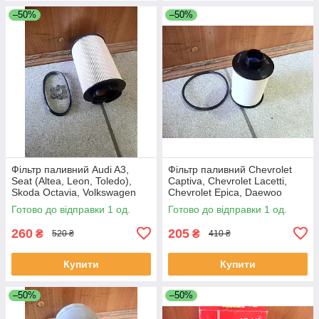
–50%
–50%
Фільтр паливний Audi A3,
Фільтр паливний Chevrolet
Seat (Altea, Leon, Toledo),
Captiva, Chevrolet Lacetti,
Skoda Octavia, Volkswagen
Chevrolet Epica, Daewoo
(Caddy, Golf, Jetta)
Nubira
Готово до відправки 1 од.
Готово до відправки 1 од.
260
205
₴
₴
520 ₴
410 ₴
Купити
Купити
–50%
–50%