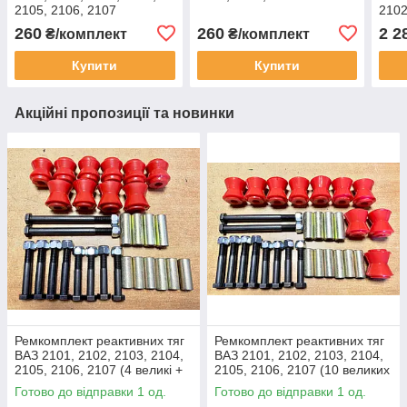
2105, 2106, 2107
2102
(Finwhale)
2106
260
260
2 2
₴/комплект
₴/комплект
шток,
Купити
Купити
Акційні пропозиції та новинки
Ремкомплект реактивних тяг
Ремкомплект реактивних тяг
ВАЗ 2101, 2102, 2103, 2104,
ВАЗ 2101, 2102, 2103, 2104,
2105, 2106, 2107 (4 великі +
2105, 2106, 2107 (10 великих
6 малих втулок, поліуретан)
втулок, поліуретан)
Готово до відправки 1 од.
Готово до відправки 1 од.