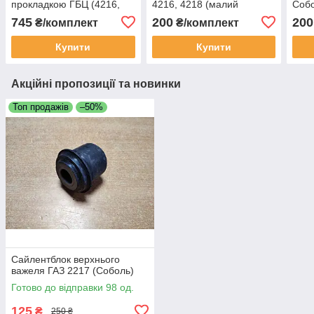
прокладкою ГБЦ (4216,
4216, 4218 (малий
Собо
4213, 4218)
комплект)
4216
745
200
200
₴/комплект
₴/комплект
Купити
Купити
Акційні пропозиції та новинки
Топ продажів
–50%
Сайлентблок верхнього
важеля ГАЗ 2217 (Соболь)
Готово до відправки 98 од.
125
₴
250 ₴