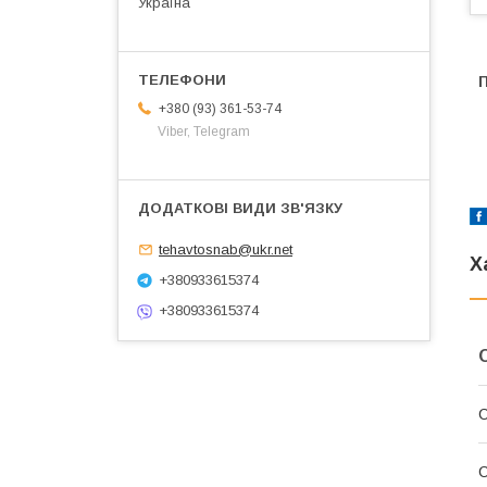
Україна
+380 (93) 361-53-74
Viber, Telegram
tehavtosnab@ukr.net
Х
+380933615374
+380933615374
С