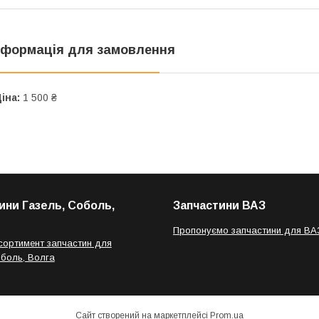
нформація для замовлення
іна:
1 500 ₴
ини Газель, Соболь,
Запчастини ВАЗ
Пропонуємо запчастини для ВА
сортимент запчастин для
оболь, Волга
Сайт створений на маркетплейсі
Prom.ua