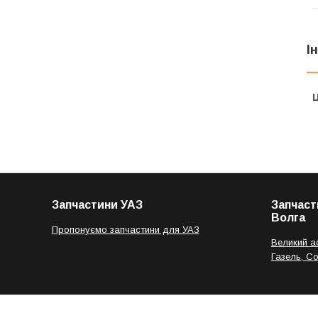
І
Ц
Запчастини УАЗ
Запчаст
Волга
Пропонуємо запчастини для УАЗ
Великий а
Газель, С