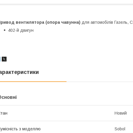
Привод вентилятора (опора чавунна)
для автомобілів Газель, 
402-й двигун
арактеристики
Основні
Стан
Новий
умісність з моделлю
Sobol