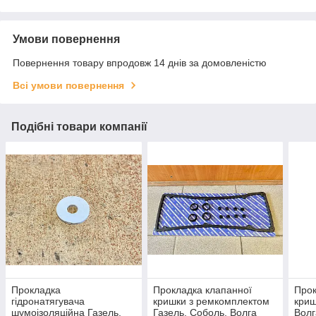
Умови повернення
Повернення товару впродовж 14 днів за домовленістю
Всі умови повернення
Подібні товари компанії
Прокладка
Прокладка клапанної
Прок
гідронатягувача
кришки з ремкомплектом
криш
шумоізоляційна Газель,
Газель, Соболь, Волга
Волг