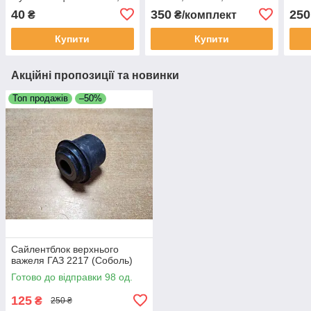
Соболь, Волга, УАЗ (ЗМЗ
405, 406, УАЗ 409
(чер
40
350
250
₴
₴/комплект
405, 406, 409)
(HERZOG)
Купити
Купити
Акційні пропозиції та новинки
Топ продажів
–50%
Сайлентблок верхнього
важеля ГАЗ 2217 (Соболь)
Готово до відправки 98 од.
125
₴
250 ₴