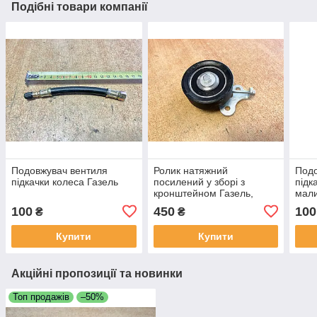
Подібні товари компанії
Подовжувач вентиля
Ролик натяжний
Подо
підкачки колеса Газель
посилений у зборі з
підк
кронштейном Газель,
мали
Соболь, Волга, УАЗ (405,
100
450
100
₴
₴
406, 409)
Купити
Купити
Акційні пропозиції та новинки
Топ продажів
–50%