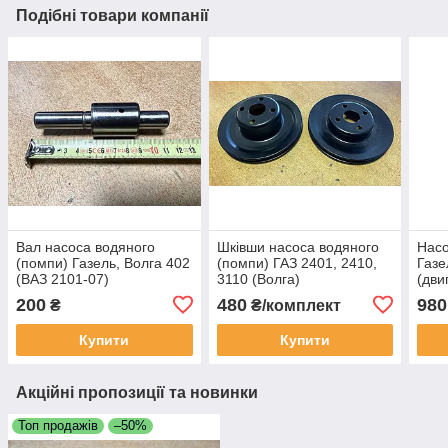
Подібні товари компанії
Вал насоса водяного
Шківши насоса водяного
Насо
(помпи) Газель, Волга 402
(помпи) ГАЗ 2401, 2410,
Газе
(ВАЗ 2101-07)
3110 (Волга)
(дви
200
480
980
₴
₴/комплект
Купити
Купити
Акційні пропозиції та новинки
Топ продажів
–50%