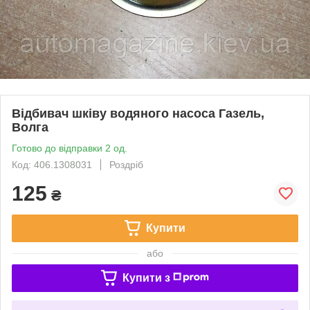
Відбивач шківу водяного насоса Газель,
Волга
Готово до відправки 2 од.
Код: 406.1308031
Роздріб
125
₴
Купити
або
Купити з