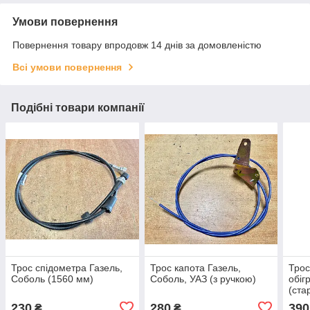
Умови повернення
Повернення товару впродовж 14 днів за домовленістю
Всі умови повернення
Подібні товари компанії
Трос спідометра Газель,
Трос капота Газель,
Трос
Соболь (1560 мм)
Соболь, УАЗ (з ручкою)
обіг
(ста
штук
230
280
390
₴
₴