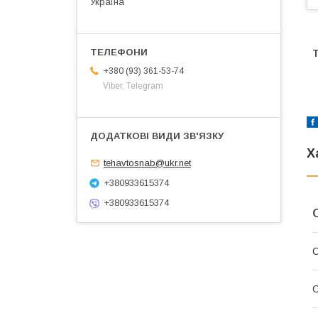
Україна
+380 (93) 361-53-74
Viber, Telegram
Х
tehavtosnab@ukr.net
+380933615374
+380933615374
С