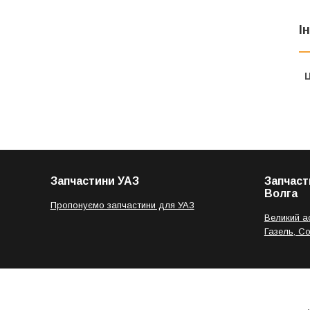
І
Ц
Запчастини УАЗ
Запчаст
Волга
Пропонуємо запчастини для УАЗ
Великий а
Газель, С