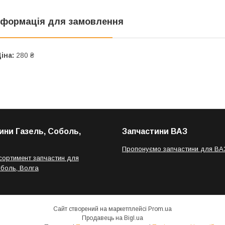
нформація для замовлення
іна:
280 ₴
ини Газель, Соболь,
Запчастини ВАЗ
Пропонуємо запчастини для ВА
сортимент запчастин для
оболь, Волга
Сайт створений на маркетплейсі
Prom.ua
Продавець на Bigl.ua